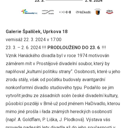
Galerie Špalíček, Uprkova 18
vernisáž 22. 3. 2024 v 17.00
23. 3. – 2. 6. 2024 !!!
PRODLOUŽENO DO 23. 6
. !!!
Vznik Hanáckého divadla byl v roce 1974 motivován
záměrem mít v Prostějově divadelní soubor, který by
naplňoval „kulturní politiku strany“. Osobnosti, které u jeho
zrodu stály, však od počátku budovaly avantgardní
nonkonformní divadlo studiového typu. Podařilo se jim
vytvořit jednu ze zásadních scén české divadelní kultury,
působící později v Brně už pod jménem HaDivadlo, kterou
mimo jiné prošla i řada známých hereckých osobností
(např. A. Goldflam, P. Liška, J. Plodková). Výstava vás
provede padesáti lety divadla až do jeho současnosti v