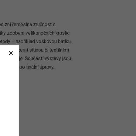
ecizní řemeslná zručnost s
ky zdobení velikonočních kraslic,
etody – například voskovou batiku,
u i jezerní sítinou či textilními
 svého kraje. Součástí výstavy jsou
prvků až po finální úpravy.
la možná.