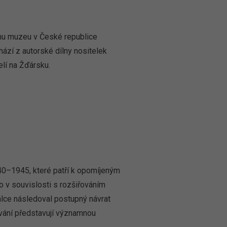
ímu muzeu v České republice
ází z autorské dílny nositelek
lí na Žďársku.
40–1945, které patří k opomíjeným
o v souvislosti s rozšiřováním
lce následoval postupný návrat
ování představují významnou