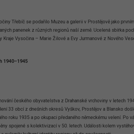
iny Třebíč se podařilo Muzeu a galerii v Prostějově jako prvn
aných panenek z různých regionů naší země. Ucelená sbírka poch
roby Kraje Vysočina – Marie Žilové a Evy Jurmanové z Nového Vese
ch 1940–1945
ování českého obyvatelstva z Drahanské vrchoviny v letech 19
dlení 33 obcí z dnešních okresů Vyškov, Prostějov a Blansko došl
ého roku 1935 a po okupaci předaného německému velení. Po vá
měny spojené s kolektivizací v 50. letech. Události kolem vystěh