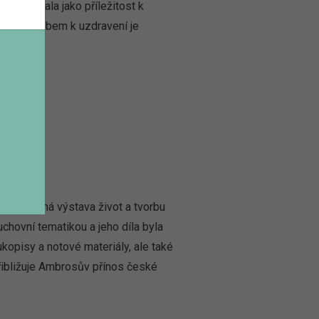
čbě pojala jako příležitost k
ím a pohybem k uzdravení je
 připomíná výstava život a tvorbu
chovní tematikou a jeho díla byla
ukopisy a notové materiály, ale také
řibližuje Ambrosův přínos české