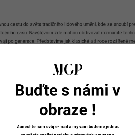
nou cestu do světa tradičního lidového umění, kde se snoubí pr
ečního času. Návštěvníci zde mohou obdivovat rozmanité techni
vají po generace. Představíme jak klasické a široce rozšířené m
horkým voskem – tak i méně známé techniky, jako je zdobení slámo
lem, který odráží nejen zručnost autorky, ale i kulturní specifika
ází tvorby kraslic – od přípravy skořápky přes nanášení zdobných 
strojů a pomůcek, bez nichž by tato jemná a precizní práce neby
Buďte s námi v
!
obraze
Zanechte nám svůj e-mail a my vám budeme jednou