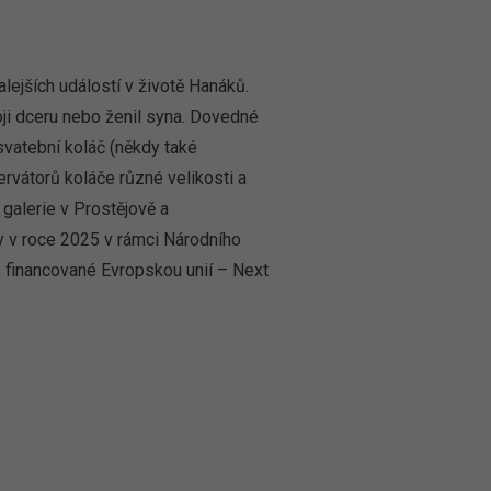
ejších událostí v životě Hanáků.
oji dceru nebo ženil syna. Dovedné
vatební koláč (někdy také
zervátorů koláče různé velikosti a
galerie v Prostějově a
ny v roce 2025 v rámci Národního
I, financované Evropskou unií – Next