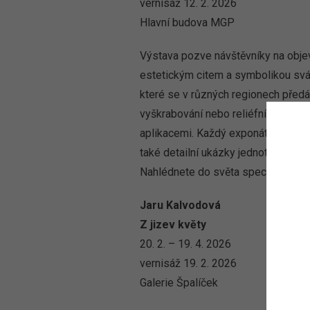
vernisáž 12. 2. 2026
Hlavní budova MGP
Výstava pozve návštěvníky na objev
estetickým citem a symbolikou svát
které se v různých regionech předá
vyškrabování nebo reliéfní zdobení 
aplikacemi. Každý exponát je originá
také detailní ukázky jednotlivých f
Nahlédnete do světa speciálních ná
Jaru Kalvodová
Z jizev květy
20. 2. – 19. 4. 2026
vernisáž 19. 2. 2026
Galerie Špalíček