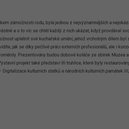
kem zámožnosti rodu, byla jednou z nejvýznamnějších a nejokázal
ěstné a o to víc se chtěl každý z nich ukázat, když provdával sv
nost uplatnit své kuchařské umění, jehož vrcholným dílem byl s
díte, jak se díky pečlivé práci externích profesionálů, ale i kon
roměnily. Prezentovány budou dobové koláče ze sbírek Muzea a 
tavní projekt také představí tři truhlice, které byly restaurová
Digitalizace kulturních statků a národních kulturních památek II