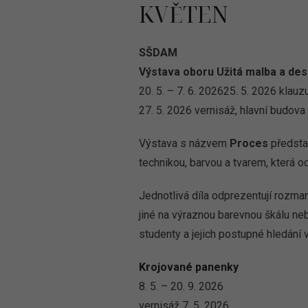
KVĚTEN
SŠDAM
Výstava oboru Užitá malba a desi
20. 5. – 7. 6. 202625. 5. 2026 klau
27. 5. 2026 vernisáž, hlavní budov
Výstava s názvem
Proces
předsta
technikou, barvou a tvarem, která od
Jednotlivá díla odprezentují rozman
jiné na výraznou barevnou škálu ne
studenty a jejich postupné hledání 
Krojované panenky
8. 5. – 20. 9. 2026
vernisáž 7. 5. 2026