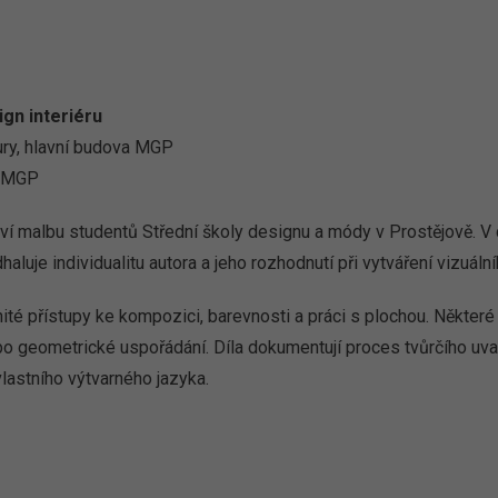
gn interiéru
zury, hlavní budova MGP
a MGP
ví malbu studentů Střední školy designu a módy v Prostějově. V 
haluje individualitu autora a jeho rozhodnutí při vytváření vizuální
ité přístupy ke kompozici, barevnosti a práci s plochou. Některé 
bo geometrické uspořádání. Díla dokumentují proces tvůrčího uva
vlastního výtvarného jazyka.