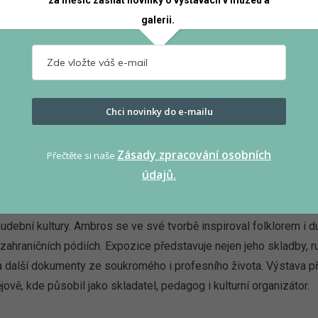
za měsíc zasílat novinky o výstavách v muzeu a
e Jarmile Kalvodové do života vstoupila nemoc. Čas potřebný k lé
galerii.
e malbu, automatickou kresbu a deníkové zápisy. Štětcem, psan
 každodennost onkologické léčby karcinomu prsu.
Chci novinky do e-mailu
Zásady zpracování osobních
Přečtěte si naše
údajů.
ostějovského hudebního skladatele Vladimíra Ambrose (1890–1956)
dební kultury. Ambros se ve své tvorbě inspiroval folklorem i du
zahraničních pódiích. Expozice představuje nejen jeho skladby, r
a další dokumenty ze soukromého i profesního života. Výstava p
ově, kde působil jako skladatel, pedagog i kulturní organizátor.