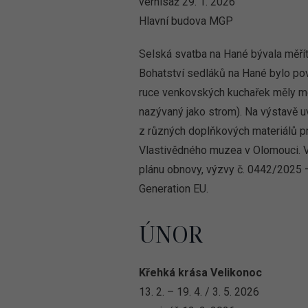
vernisáž 29. 1. 2026
Hlavní budova MGP
Selská svatba na Hané bývala měřít
Bohatství sedláků na Hané bylo pov
ruce venkovských kuchařek měly mož
nazývaný jako strom). Na výstavě uvi
z různých doplňkových materiálů p
Vlastivědného muzea v Olomouci. Výs
plánu obnovy, výzvy č. 0442/2025 – 
Generation EU.
ÚNOR
Křehká krása Velikonoc
13. 2. – 19. 4. / 3. 5. 2026