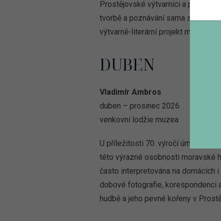
Prostějovské výtvarnici a pedagožc
tvorbě a poznávání sama sebe skrz
výtvarně-literární projekt mapující
DUBEN
Vladimír Ambros
duben – prosinec 2026
venkovní lodžie muzea
U příležitosti 70. výročí úmrtí pr
této výrazné osobnosti moravské hu
často interpretována na domácích i 
dobové fotografie, korespondenci 
hudbě a jeho pevné kořeny v Prostěj