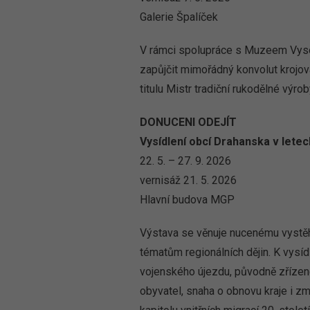
Galerie Špalíček
V rámci spolupráce s Muzeem Vysoč
zapůjčit mimořádný konvolut krojov
titulu Mistr tradiční rukodělné vý
DONUCENI ODEJÍT
Vysídlení obcí Drahanska v lete
22. 5. – 27. 9. 2026
vernisáž 21. 5. 2026
Hlavní budova MGP
Výstava se věnuje nucenému vystěh
tématům regionálních dějin. K vysí
vojenského újezdu, původně zřízen
obyvatel, snaha o obnovu kraje i z