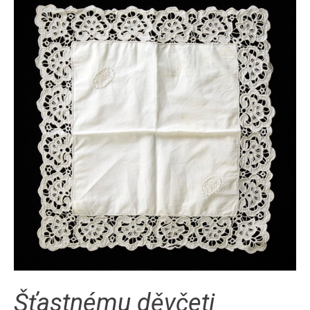
Šťastnému děvčeti