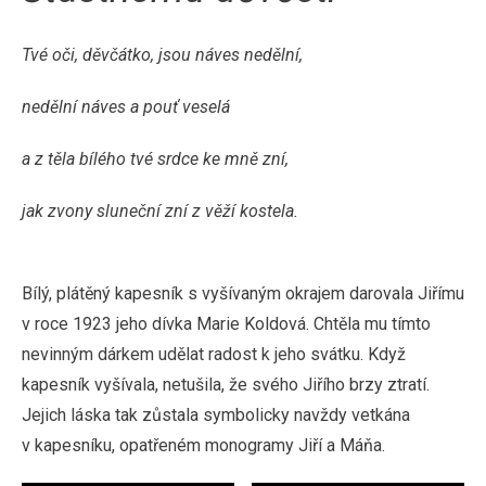
Tvé oči, děvčátko, jsou náves nedělní,
nedělní náves a pouť veselá
a z těla bílého tvé srdce ke mně zní,
jak zvony sluneční zní z věží kostela.
Bílý, plátěný kapesník s vyšívaným okrajem darovala Jiřímu
v roce 1923 jeho dívka Marie Koldová. Chtěla mu tímto
nevinným dárkem udělat radost k jeho svátku. Když
kapesník vyšívala, netušila, že svého Jiřího brzy ztratí.
Jejich láska tak zůstala symbolicky navždy vetkána
v kapesníku, opatřeném monogramy Jiří a Máňa.