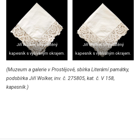
Jiří Wolker, bílý plátěný
Jiří Wolker, bílý plátěný
kapesník s vyšívaným okrajem.
kapesník s vyšívaným okrajem.
(Muzeum a galerie v Prostějově, sbírka Literární památky,
podsbírka Jiří Wolker, inv. č. 275805, kat. č. V 158,
kapesník.)