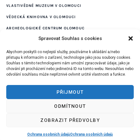
VLASTIVĚDNÉ MUZEUM V OLOMOUCI
VĚDECKÁ KNIHOVNA V OLOMOUCI
ARCHEOLOGICKÉ CENTRUM OLOMOUC
Spravovat Souhlas s cookies
MUZEUM KOMENSKÉHO V PŘEROVĚ
VLASTIVĚDNÉ MUZEUM JESENICKA
Abychom poskytli co nejlepší služby, používáme k ukládání a/nebo
přístupu k informacím o zařízení, technologie jako jsou soubory cookies.
VLASTIVĚDNÉ MUZEUM V ŠUMPERKU
Souhlas s těmito technologiemi nám umožní zpracovávat údaje, jako je
chování při procházení nebo jedinečná ID na tomto webu. Nesouhlas nebo
odvolání souhlasu může nepříznivě ovlivnit určité vlastnosti a funkce.
PŘIJMOUT
Ochrana osobních údajů
ODMÍTNOUT
Prohlášení o přístupnosti
ZOBRAZIT PŘEDVOLBY
Ochrana osobních údajů
/ Muzeum a galerie v Prostějově ©
2022 / All Rights Reserved
Ochrana osobních údajů
Ochrana osobních údajů