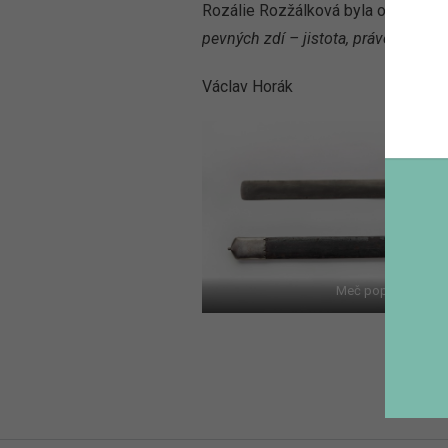
Rozálie Rozžálková byla odsouzena 
pevných zdí – jistota, právo, bohats
Václav Horák
Meč popravčí, počát