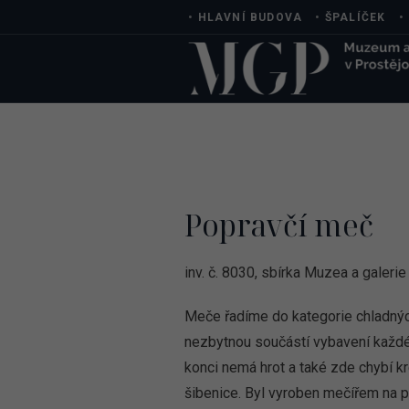
•
HLAVNÍ BUDOVA
•
ŠPALÍČEK
•
Popravčí meč
inv. č. 8030, sbírka Muzea a galeri
Meče řadíme do kategorie chladnýc
nezbytnou součástí vybavení každéh
konci nemá hrot a také zde chybí kr
šibenice. Byl vyroben mečířem na po