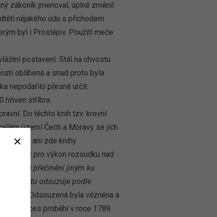
vaný zákoník jmenoval, úplně změnil
odtětí nějakého údu s příchodem
erým byl i Prostějov. Použití meče
láštní postavení. Stál na chvostu
osti oblíbená a snad proto byla
ka nepodařilo přesně určit.
 hřiven stříbra.
avní. Do těchto knih tzv. krevní
 celém území Čech a Moravy se jich
a okolí se ani zde knihy
ohlo to být pro výkon rozsudku nad
 její těžké přečinění jiným ku
ž se taky tu odsuzuje podle
ouhá léta. Odsouzená byla vězněna a
lední proces proběhl v roce 1789.