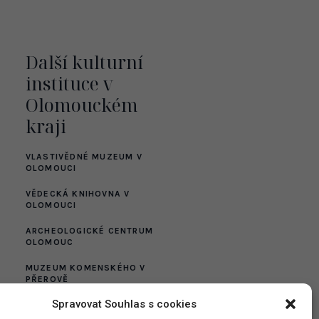
Další kulturní
instituce v
Olomouckém
kraji
VLASTIVĚDNÉ MUZEUM V
OLOMOUCI
VĚDECKÁ KNIHOVNA V
OLOMOUCI
ARCHEOLOGICKÉ CENTRUM
OLOMOUC
MUZEUM KOMENSKÉHO V
PŘEROVĚ
Spravovat Souhlas s cookies
VLASTIVĚDNÉ MUZEUM
JESENICKA