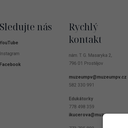
Sledujte nás
Rychlý
kontakt
YouTube
Instagram
nám. T. G. Masaryka 2,
796 01 Prostějov
Facebook
muzeumpv@muzeumpv.cz
582 330 991
Edukátorky
778 498 359
ikucerova@
muzeumpv.cz