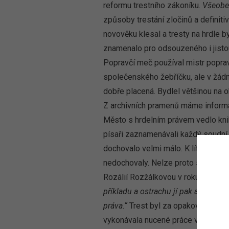
reformu trestního zákoníku.
Všeobec
způsoby trestání zločinů a definiti
novověku klesal a tresty na hrdle 
znamenalo pro odsouzeného i jistou
Popravčí meč používal mistr popravn
společenského žebříčku, ale v žádn
dobře placená. Bydlel většinou na o
Z archivních pramenů máme informa
Město s hrdelním právem vedlo knih
písaři zaznamenávali každý soudní
dochovalo velmi málo. K lítosti všec
nedochovaly. Nelze proto s přesnos
Rozálií Rozžálkovou v roku 1767.
příkladu a ostrachu jí pak ale k do
práva.“
Trest byl za opakované krád
vykonávala nucené práce v okovech.