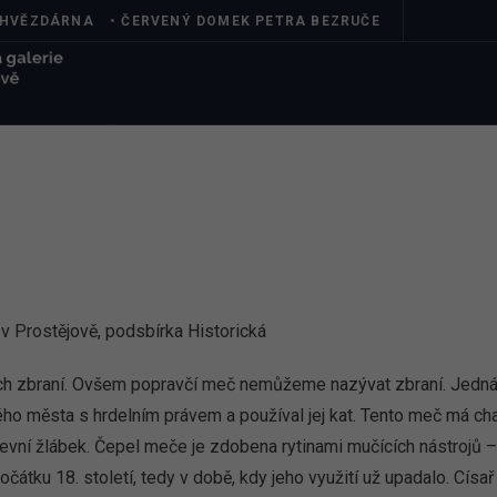
HVĚZDÁRNA
•
ČERVENÝ DOMEK PETRA BEZRUČE
ÚVOD
MGP
PRO ŠKOLY
EXPOZICE
e v Prostějově, podsbírka Historická
h zbraní. Ovšem popravčí meč nemůžeme nazývat zbraní. Jedná s
o města s hrdelním právem a používal jej kat. Tento meč má ch
evní žlábek. Čepel meče je zdobena rytinami mučících nástrojů –
čátku 18. století, tedy v době, kdy jeho využití už upadalo. Císař