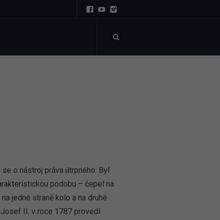
SBÍRKY
KONTAKT
OBCHOD
e o nástroj práva útrpného. Byl
arakteristickou podobu – čepel na
 na jedné straně kolo a na druhé
 Josef II. v roce 1787 provedl