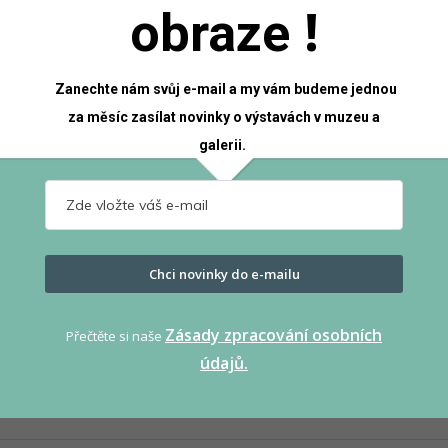
!
k 10 letům žaláře a nucených prací. Popravčí meč můžete vidět 
obraze
tví
.
Zanechte nám svůj e-mail a my vám budeme jednou
za měsíc zasílat novinky o výstavách v muzeu a
galerii.
Chci novinky do e-mailu
ek 18. století.
Meč popravčí, počá
Zásady zpracování osobních
Přečtěte si naše
údajů.