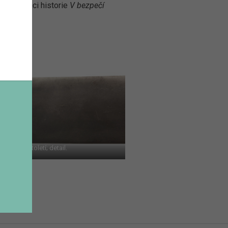
v expozici historie
V bezpečí
tek 18. století; detail.