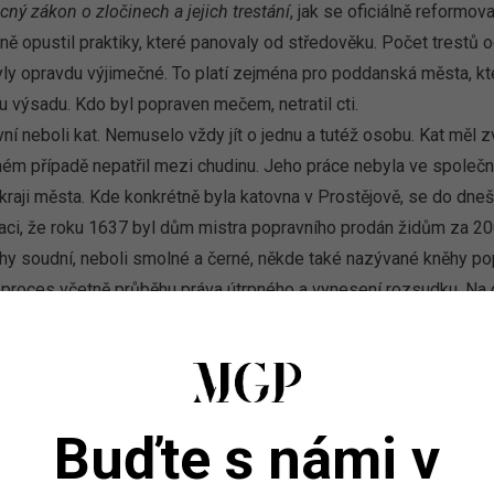
ný zákon o zločinech a jejich trestání
, jak se oficiálně reformo
vně opustil praktiky, které panovaly od středověku. Počet trestů 
byly opravdu výjimečné. To platí zejména pro poddanská města, kt
 výsadu. Kdo byl popraven mečem, netratil cti.
í neboli kat. Nemuselo vždy jít o jednu a tutéž osobu. Kat měl zv
ém případě nepatřil mezi chudinu. Jeho práce nebyla ve společn
kraji města. Kde konkrétně byla katovna v Prostějově, se do dneš
ci, že roku 1637 byl dům mistra popravního prodán židům za 200
y soudní, neboli smolné a černé, někde také nazývané kněhy popr
 proces včetně průběhu práva útrpného a vynesení rozsudku. Na
h badatelů zabývajících se historií trestního práva v Prostějově 
tí říci, kdy naposledy (a zda vůbec) byl popravčí meč použit. M
 Jmenovaná byla soudním tribunálem v Prostějově odsouzena
„pro
bře zasloužilému trestu s mečem na hrdle trestána býti má k čemu
Buďte s námi v
eže. Nicméně k vykonání trestu nedošlo a spor se vlekl ještě dl
 Avšak několikrát utekla a dál páchala krádeže. Podle spisu pos